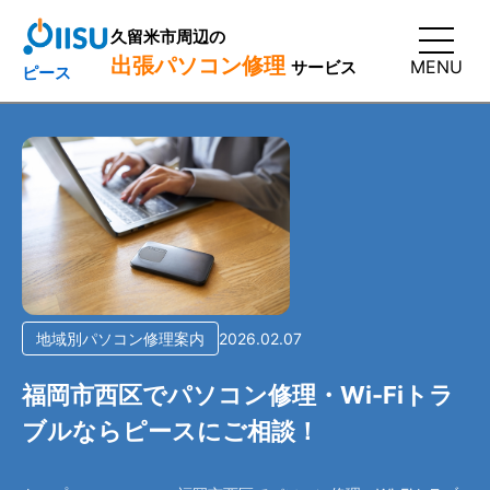
久留米市周辺の
出張パソコン修理
MENU
サービス
ピース
地域別パソコン修理案内
2026.02.07
福岡市西区でパソコン修理・Wi-Fiトラ
ブルならピースにご相談！