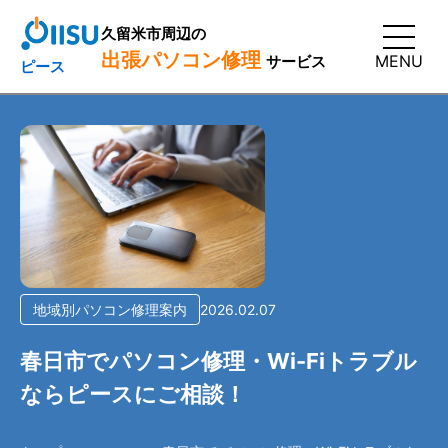
久留米市周辺の
出張パソコン修理
MENU
サービス
ピース
地域別パソコン修理案内
2026.02.07
春日市でパソコン修理・Wi-Fiトラブル
ならピースにご相談！