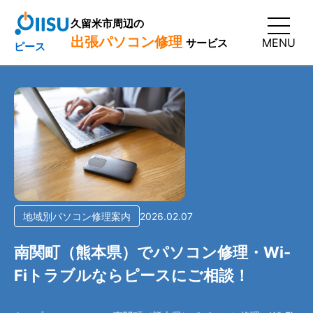
久留米市周辺の
出張パソコン修理
MENU
サービス
ピース
地域別パソコン修理案内
2026.02.07
南関町（熊本県）でパソコン修理・Wi-
Fiトラブルならピースにご相談！