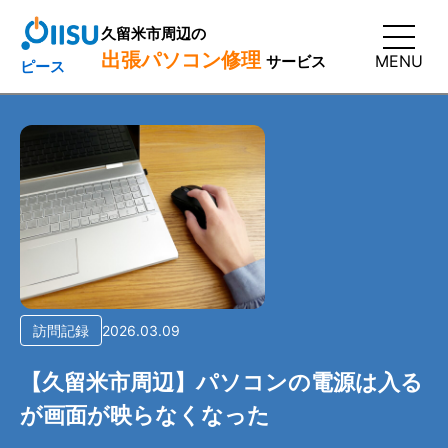
久留米市周辺の
出張パソコン修理
MENU
サービス
ピース
訪問記録
2026.03.09
【久留米市周辺】パソコンの電源は入る
が画面が映らなくなった