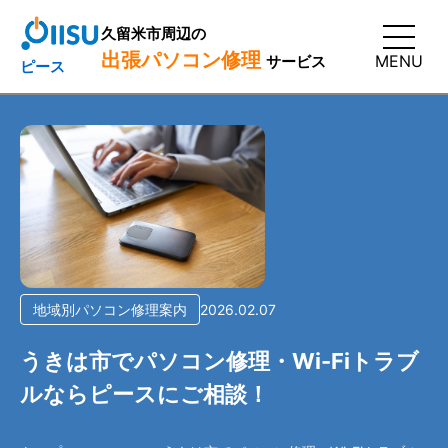
久留米市周辺の
出張パソコン修理
MENU
サービス
ピース
地域別パソコン修理案内
2026.02.07
うきは市でパソコン修理・Wi-Fiトラブ
ルならピースにご相談！